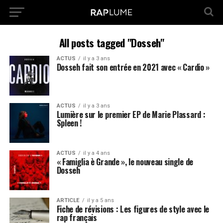
All posts tagged "Dosseh"
ACTUS
il y a 3 ans
Dosseh fait son entrée en 2021 avec « Cardio »
ACTUS
il y a 3 ans
Lumière sur le premier EP de Marie Plassard :
Spleen !
ACTUS
il y a 4 ans
« Famiglia è Grande », le nouveau single de
Dosseh
ARTICLE
il y a 5 ans
Fiche de révisions : Les figures de style avec le
rap français