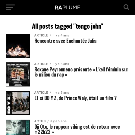
All posts tagged "tengo john"
ARTICLE
il y a 4 ans
Rencontre avec Enchantée Julia
ARTICLE
il y a 5 ans
Roxane Peyronnenc présente « L’œil féminin sur
le milieu du rap »
ARTICLE
il y a 5 ans
Et si BO Y Z, de Prince Waly, était un film ?
ACTUS
il y a 5 ans
Dji Oto, le rappeur viking est de retour avec
« 22h22 »