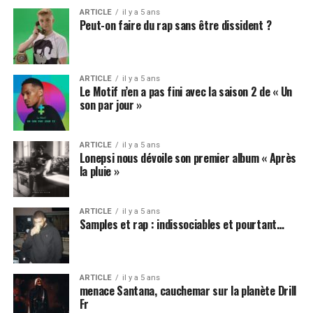
ARTICLE
il y a 5 ans
Peut-on faire du rap sans être dissident ?
ARTICLE
il y a 5 ans
Le Motif n’en a pas fini avec la saison 2 de « Un
son par jour »
ARTICLE
il y a 5 ans
Lonepsi nous dévoile son premier album « Après
la pluie »
ARTICLE
il y a 5 ans
Samples et rap : indissociables et pourtant…
ARTICLE
il y a 5 ans
menace Santana, cauchemar sur la planète Drill
Fr