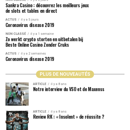
Sankra Casino : découvrez les meilleurs jeux
de slots et tables en direct
ACTUS
il y a 5 jours
Coronavirus disease 2019
NON CLASSÉ
il y a 1 semaine
Zo werkt crypto storten en uitbetalen bij
Beste Online Casino Zonder Cruks
ACTUS
il y a 2 semaines
Coronavirus disease 2019
PLUS DE NOUVEAUTÉS
ARTICLE
il y a 8 ans
Notre interview du VSO et de Maxenss
ARTICLE
il y a 8 ans
Review RK : « Insolent » de réussite ?