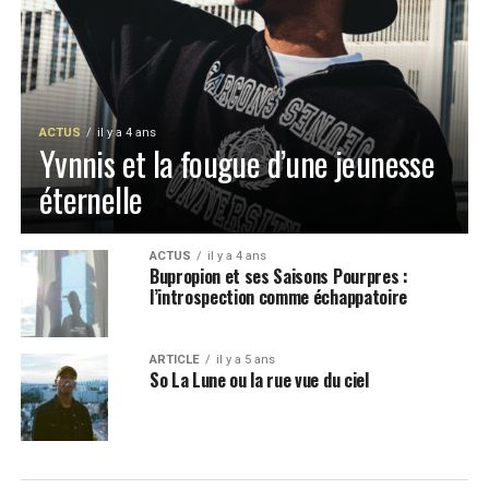
ACTUS
il y a 4 ans
Yvnnis et la fougue d’une jeunesse
éternelle
ACTUS
il y a 4 ans
Bupropion et ses Saisons Pourpres :
l’introspection comme échappatoire
ARTICLE
il y a 5 ans
So La Lune ou la rue vue du ciel