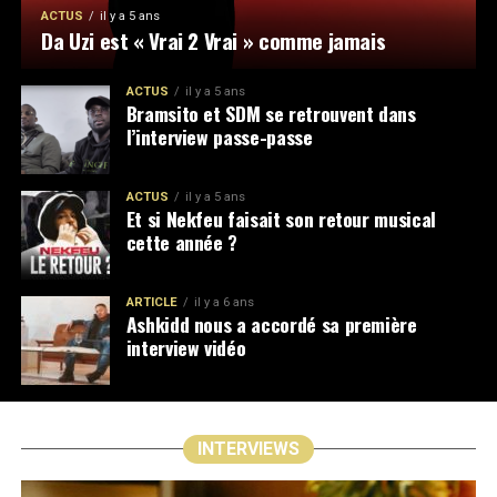
ACTUS
il y a 5 ans
Da Uzi est « Vrai 2 Vrai » comme jamais
ACTUS
il y a 5 ans
Bramsito et SDM se retrouvent dans
l’interview passe-passe
ACTUS
il y a 5 ans
Et si Nekfeu faisait son retour musical
cette année ?
ARTICLE
il y a 6 ans
Ashkidd nous a accordé sa première
interview vidéo
INTERVIEWS