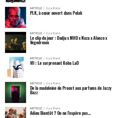
ARTICLE
il y a 8 ans
PLK, à cœur ouvert dans Polak
ARTICLE
il y a 8 ans
Le clip du jour : Dadju x MHD x Naza x Alonzo x
Vegedream
ARTICLE
il y a 8 ans
VII : Le surprenant Koba LaD
ARTICLE
il y a 8 ans
De la madeleine de Proust aux parfums de Jazzy
Bazz
ARTICLE
il y a 8 ans
Adieu Bientôt ? On ne l’espère pas…