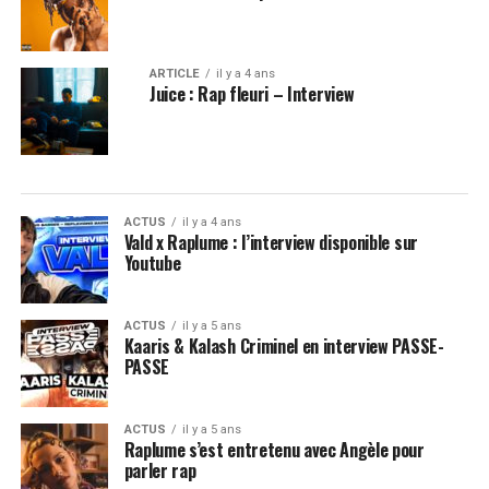
ARTICLE
il y a 4 ans
Juice : Rap fleuri – Interview
ACTUS
il y a 4 ans
Vald x Raplume : l’interview disponible sur
Youtube
ACTUS
il y a 5 ans
Kaaris & Kalash Criminel en interview PASSE-
PASSE
ACTUS
il y a 5 ans
Raplume s’est entretenu avec Angèle pour
parler rap