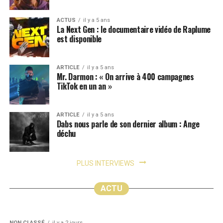
ACTUS
il y a 5 ans
La Next Gen : le documentaire vidéo de Raplume
est disponible
ARTICLE
il y a 5 ans
Mr. Darmon : « On arrive à 400 campagnes
TikTok en un an »
ARTICLE
il y a 5 ans
Dabs nous parle de son dernier album : Ange
déchu
PLUS INTERVIEWS
NON CLASSÉ
il y a 2 jours
NON CLASSÉ
il y a 22 heures
Sécurisez vos gains avec Kyngs Casino :
Giochi da casinò online: scopri le slot più
méthodes de paiement et protection des
avvincenti e le funzionalità uniche
ACTU
comptes
NON CLASSÉ
il y a 2 jours