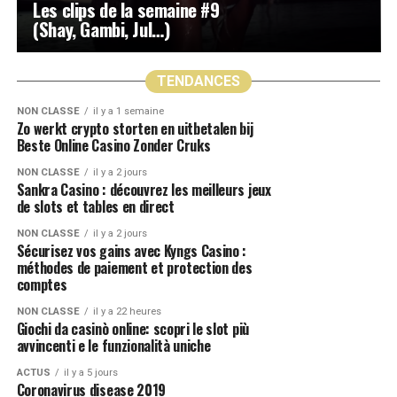
Les clips de la semaine #9
(Shay, Gambi, Jul…)
TENDANCES
NON CLASSÉ
il y a 1 semaine
Zo werkt crypto storten en uitbetalen bij
Beste Online Casino Zonder Cruks
NON CLASSÉ
il y a 2 jours
Sankra Casino : découvrez les meilleurs jeux
de slots et tables en direct
NON CLASSÉ
il y a 2 jours
Sécurisez vos gains avec Kyngs Casino :
méthodes de paiement et protection des
comptes
NON CLASSÉ
il y a 22 heures
Giochi da casinò online: scopri le slot più
avvincenti e le funzionalità uniche
ACTUS
il y a 5 jours
Coronavirus disease 2019